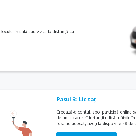
 locului în sală sau vizita la distanță cu
Pasul 3: Licitați
Creează-ți contul, apoi participă online s
de un licitator. Ofertanții ridică mâinile î
fost adjudecat, aveți la dispoziție 48 de or