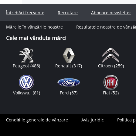
Întrebări frecvente
Recrutare
Abonare newsletter
Mărcile în vânzările noastre
Rezultatele noastre de vânză
Cele mai vândute mărci
Peugeot
(486)
Renault
(317)
Citroen
(259)
Volkswa..
(81)
Ford
(67)
Fiat
(52)
Condițiile generale de vânzare
Aviz juridic
Politica 