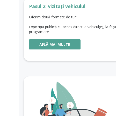
Pasul 2: vizitați vehiculul
Oferim două formate de tur:
Expoziția publică cu acces direct la vehicul(e), la fața
programare.
AFLĂ MAI MULTE