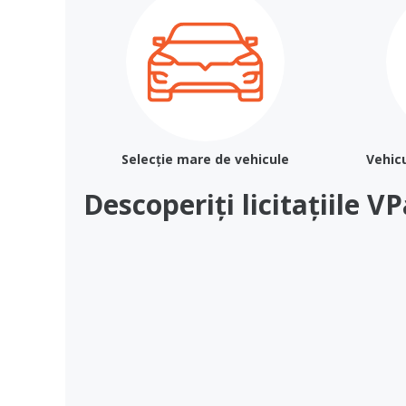
Selecție mare de vehicule
Vehicu
Descoperiți licitațiile V