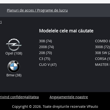
Planuri de acces / Programe de lucru
ri
Modelele cele mai căutate
308
(74)
COMBO L
2008
(74)
3008
(72)
208
(70)
308 SW
(
Opel
(108)
C3
(75)
CORSA
(
CLIO V
(47)
MASTER
Bmw
(38)
privind confidențialitatea
Angajamentele noastre
Copyright © 2026. Toate drepturile rezervate VPauto