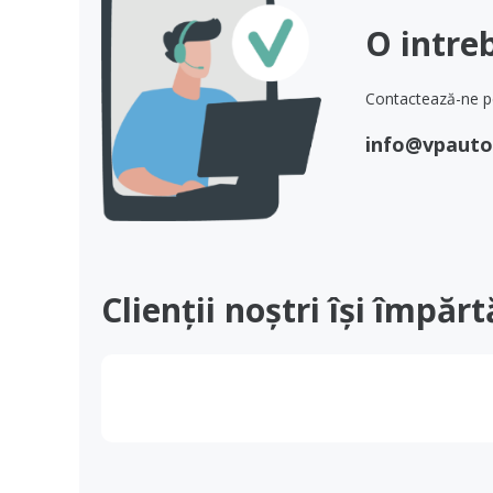
O intre
Contactează-ne pe
info@vpauto
Clienții noștri își împăr