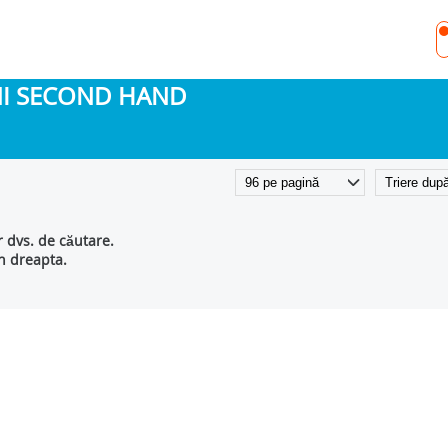
INI SECOND HAND
r dvs. de căutare.
in dreapta.