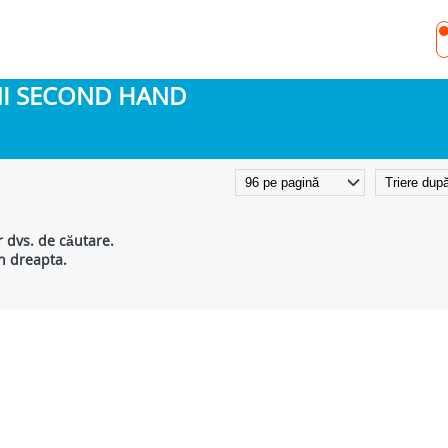
INI SECOND HAND
r dvs. de căutare.
in dreapta.