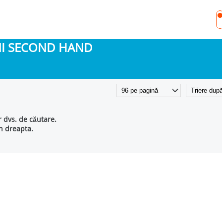
INI SECOND HAND
r dvs. de căutare.
in dreapta.