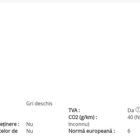
Gri deschis
TVA :
Da
?
CO2 (g/km) :
40 (
eținere :
Nu
Inconnu)
telor de
Nu
Normă europeană :
6