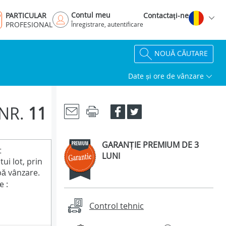
Contul meu
PARTICULAR
Contactaţi-ne
PROFESIONAL
Înregistrare, autentificare
NOUĂ CĂUTARE
Date și ore de vânzare
NR.
11
GARANȚIE PREMIUM DE 3
t
LUNI
ui lot, prin
ă vânzare.
e :
Control tehnic