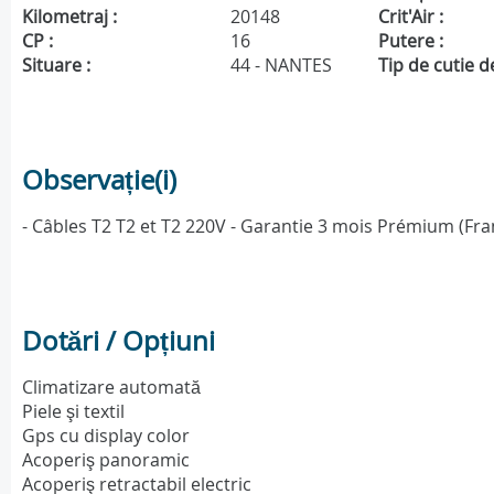
Kilometraj :
20148
Crit'Air :
CP :
16
Putere :
Situare :
44 - NANTES
Tip de cutie de
Observație(i)
- Câbles T2 T2 et T2 220V - Garantie 3 mois Prémium (Fra
Dotări / Opțiuni
Climatizare automată
Piele şi textil
Gps cu display color
Acoperiş panoramic
Acoperiş retractabil electric