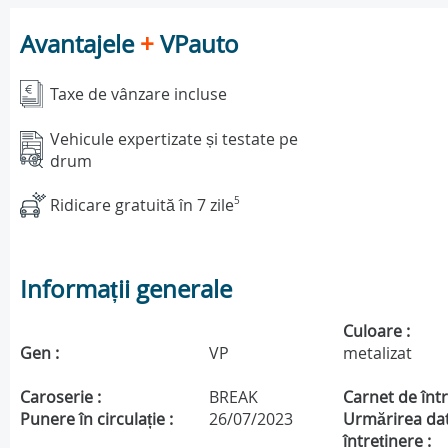
Avantajele
+
VPauto
Taxe de vânzare incluse
Vehicule expertizate și testate pe
drum
Ridicare gratuită în 7 zile
5
Informații generale
Culoare :
Gen :
VP
metalizat
Caroserie :
BREAK
Carnet de într
Punere în circulație :
26/07/2023
Urmărirea da
întreținere :