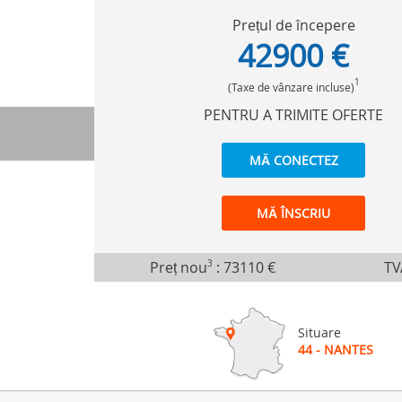
Prețul de începere
42900 €
1
(Taxe de vânzare incluse)
PENTRU A TRIMITE OFERTE
MĂ CONECTEZ
MĂ ÎNSCRIU
Preț nou
3
:
73110 €
TV
Situare
44 - NANTES