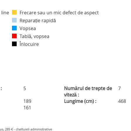
Frecare sau un mic defect de aspect
Reparație rapidă
Vopsea
Tablă, vopsea
Înlocuire
:
5
Numărul de trepte de
7
viteză :
189
Lungime (cm) :
468
:
161
lus, 285 € - cheltuieli administrative