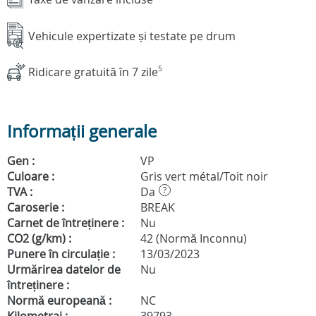
Vehicule expertizate și testate pe drum
Ridicare gratuită în 7 zile
5
Informații generale
Gen :
VP
Culoare :
Gris vert métal/Toit noir
TVA :
Da
?
Caroserie :
BREAK
Carnet de întreținere :
Nu
CO2 (g/km) :
42 (Normă Inconnu)
Punere în circulație :
13/03/2023
Urmărirea datelor de
Nu
întreținere :
Normă europeană :
NC