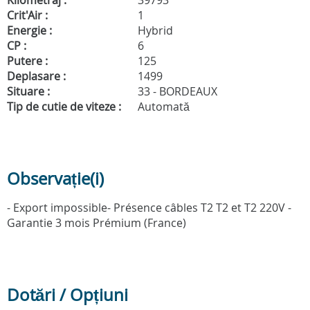
Kilometraj :
39793
Crit'Air :
1
Energie :
Hybrid
CP :
6
Putere :
125
Deplasare :
1499
Situare :
33 - BORDEAUX
Tip de cutie de viteze :
Automată
Observație(i)
- Export impossible- Présence câbles T2 T2 et T2 220V -
Garantie 3 mois Prémium (France)
Dotări / Opțiuni