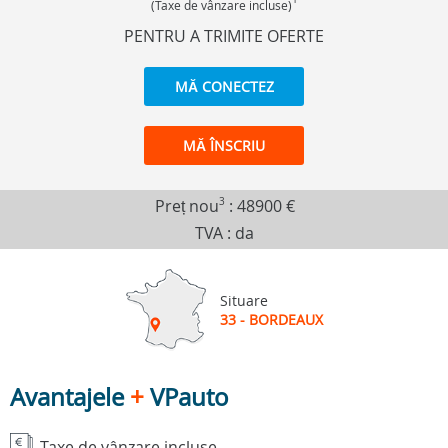
(Taxe de vânzare incluse)
PENTRU A TRIMITE OFERTE
MĂ CONECTEZ
MĂ ÎNSCRIU
Preț nou
3
:
48900 €
TVA : da
Situare
33 - BORDEAUX
Avantajele
+
VPauto
Taxe de vânzare incluse