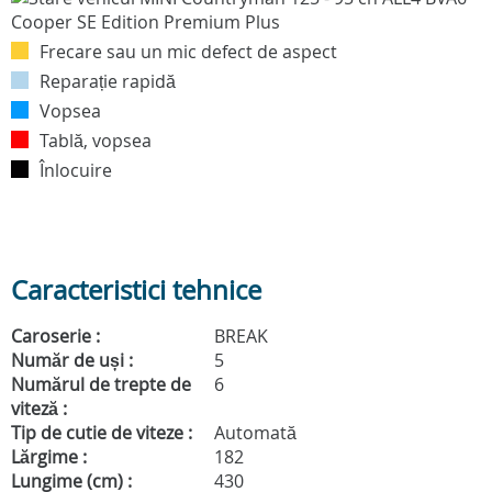
Frecare sau un mic defect de aspect
Reparație rapidă
Vopsea
Tablă, vopsea
Înlocuire
Caracteristici tehnice
Caroserie :
BREAK
Număr de uși :
5
Numărul de trepte de
6
viteză :
Tip de cutie de viteze :
Automată
Lărgime :
182
Lungime (cm) :
430