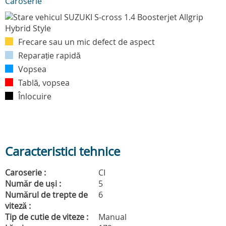
Caroserie
Frecare sau un mic defect de aspect
Reparație rapidă
Vopsea
Tablă, vopsea
Înlocuire
Caracteristici tehnice
Caroserie :
CI
Număr de uși :
5
Numărul de trepte de
6
viteză :
Tip de cutie de viteze :
Manual