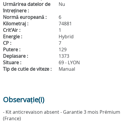
Urmărirea datelor de
Nu
întreținere :
Normă europeană :
6
Kilometraj :
74881
Crit'Air :
1
Energie :
Hybrid
CP :
7
Putere :
129
Deplasare :
1373
Situare :
69 - LYON
Tip de cutie de viteze :
Manual
Observație(i)
- Kit anticrevaison absent - Garantie 3 mois Prémium
(France)