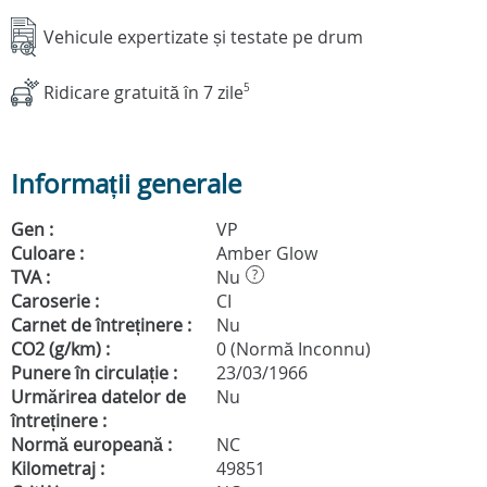
Vehicule expertizate și testate pe drum
Ridicare gratuită în 7 zile
5
Informații generale
Gen :
VP
Culoare :
Amber Glow
TVA :
Nu
?
Caroserie :
CI
Carnet de întreținere :
Nu
CO2 (g/km) :
0 (Normă Inconnu)
Punere în circulație :
23/03/1966
Urmărirea datelor de
Nu
întreținere :
Normă europeană :
NC
Kilometraj :
49851