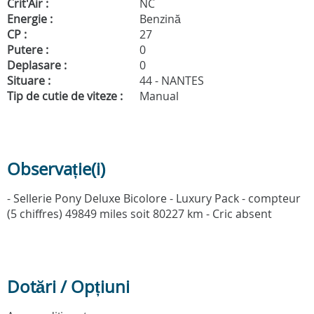
Crit'Air :
NC
Energie :
Benzină
CP :
27
Putere :
0
Deplasare :
0
Situare :
44 - NANTES
Tip de cutie de viteze :
Manual
Observație(i)
- Sellerie Pony Deluxe Bicolore - Luxury Pack - compteur
(5 chiffres) 49849 miles soit 80227 km - Cric absent
Dotări / Opțiuni