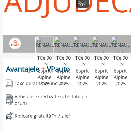
ADJUDEC
Avantajele
+
VPauto
Taxe de vânzare incluse
Vehicule expertizate și testate pe
drum
Ridicare gratuită în 7 zile
5