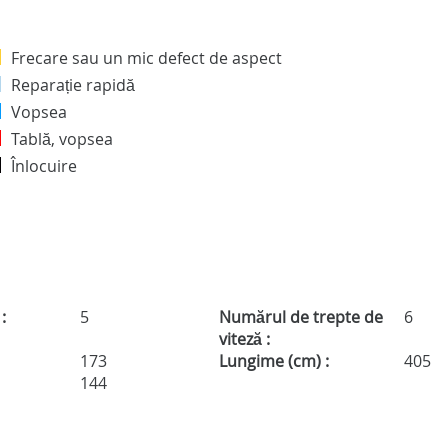
Frecare sau un mic defect de aspect
Reparație rapidă
Vopsea
Tablă, vopsea
Înlocuire
:
5
Numărul de trepte de
6
viteză :
173
Lungime (cm) :
405
:
144