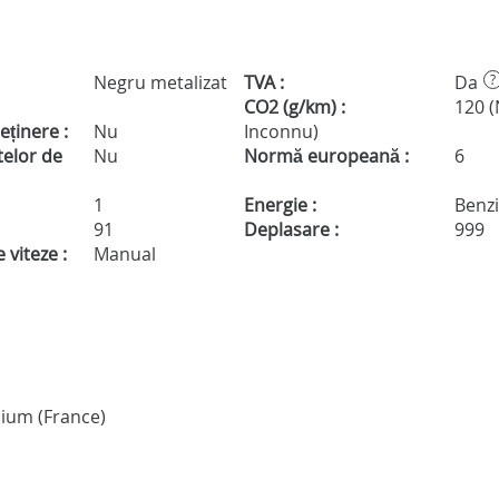
Negru metalizat
TVA :
Da
?
CO2 (g/km) :
120 
eținere :
Nu
Inconnu)
telor de
Nu
Normă europeană :
6
1
Energie :
Benz
91
Deplasare :
999
 viteze :
Manual
mium (France)