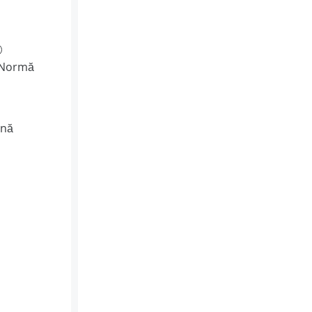
(Normă
ină