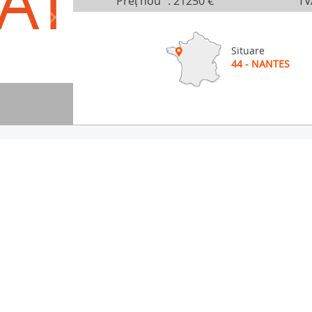
AT
Preț nou
:
21250 €
TV
Situare
44 - NANTES