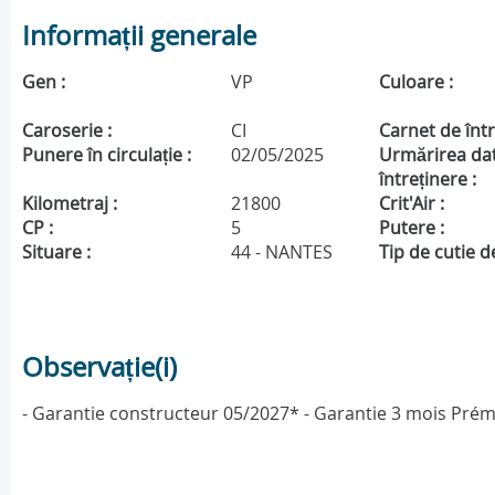
Informații generale
Gen :
VP
Culoare :
Caroserie :
CI
Carnet de într
Punere în circulație :
02/05/2025
Urmărirea da
întreținere :
Kilometraj :
21800
Crit'Air :
CP :
5
Putere :
Situare :
44 - NANTES
Tip de cutie de
Observație(i)
- Garantie constructeur 05/2027* - Garantie 3 mois Pré