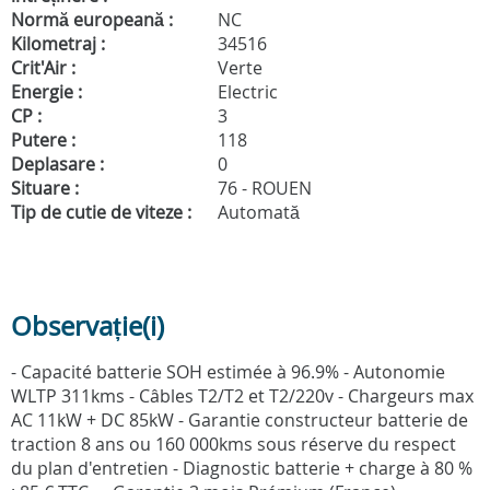
Normă europeană :
NC
Kilometraj :
34516
Crit'Air :
Verte
Energie :
Electric
CP :
3
Putere :
118
Deplasare :
0
Situare :
76 - ROUEN
Tip de cutie de viteze :
Automată
Observație(i)
- Capacité batterie SOH estimée à 96.9% - Autonomie
WLTP 311kms - Câbles T2/T2 et T2/220v - Chargeurs max
AC 11kW + DC 85kW - Garantie constructeur batterie de
traction 8 ans ou 160 000kms sous réserve du respect
du plan d'entretien - Diagnostic batterie + charge à 80 %