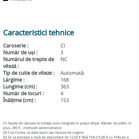
Caracteristici tehnice
Caroserie :
CI
Număr de uși :
3
Numărul de trepte de
NC
viteză :
Tip de cutie de viteze :
Automată
Lărgime :
168
Lungime (cm) :
363
Număr de locuri :
4
Înălțime (cm) :
153
(1) Taxele de vânzare la licitație sunt integrate în prețul afișat. Rămân de plătit, în
plus, 285 € - cheltuieli administrative
(3) Cod Codex, la data ieșirii sau factura de origine
(5) Se va percepe o taxă de depozitare de 12,50 € fără TVA (15,00 € cu TVA) pe zi