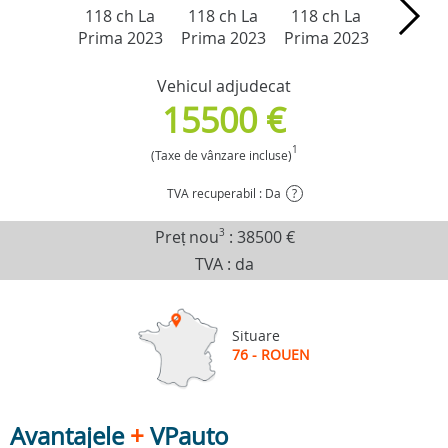
Vehicul adjudecat
15500 €
1
(Taxe de vânzare incluse)
TVA recuperabil : Da
?
Preț nou
3
:
38500 €
TVA : da
Situare
76 - ROUEN
Avantajele
+
VPauto