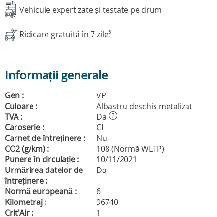
Vehicule expertizate și testate pe drum
Ridicare gratuită în 7 zile
5
Informații generale
Gen :
VP
Culoare :
Albastru deschis metalizat
TVA :
Da
?
Caroserie :
CI
Carnet de întreținere :
Nu
CO2 (g/km) :
108 (Normă WLTP)
Punere în circulație :
10/11/2021
Urmărirea datelor de
Da
întreținere :
Normă europeană :
6
Kilometraj :
96740
Crit'Air :
1