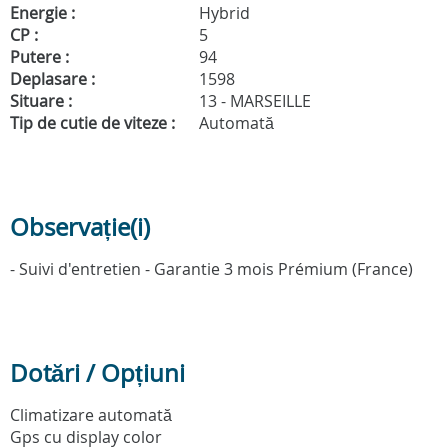
Energie :
Hybrid
CP :
5
Putere :
94
Deplasare :
1598
Situare :
13 - MARSEILLE
Tip de cutie de viteze :
Automată
Observație(i)
- Suivi d'entretien - Garantie 3 mois Prémium (France)
Dotări / Opțiuni
Climatizare automată
Gps cu display color