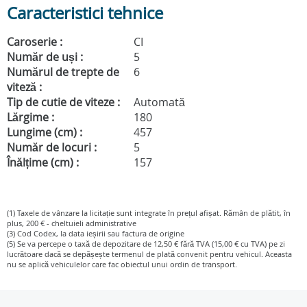
Caracteristici tehnice
Caroserie :
CI
Număr de uși :
5
Numărul de trepte de
6
viteză :
Tip de cutie de viteze :
Automată
Lărgime :
180
Lungime (cm) :
457
Număr de locuri :
5
Înălțime (cm) :
157
(1) Taxele de vânzare la licitație sunt integrate în prețul afișat. Rămân de plătit, în
plus, 200 € - cheltuieli administrative
(3) Cod Codex, la data ieșirii sau factura de origine
(5) Se va percepe o taxă de depozitare de 12,50 € fără TVA (15,00 € cu TVA) pe zi
lucrătoare dacă se depășește termenul de plată convenit pentru vehicul. Aceasta
nu se aplică vehiculelor care fac obiectul unui ordin de transport.