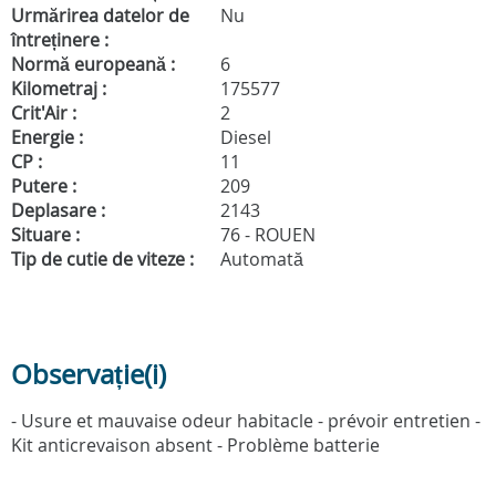
Urmărirea datelor de
Nu
întreținere :
Normă europeană :
6
Kilometraj :
175577
Crit'Air :
2
Energie :
Diesel
CP :
11
Putere :
209
Deplasare :
2143
Situare :
76 - ROUEN
Tip de cutie de viteze :
Automată
Observație(i)
- Usure et mauvaise odeur habitacle - prévoir entretien -
Kit anticrevaison absent - Problème batterie