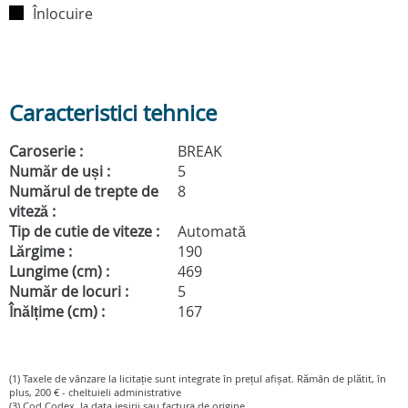
Înlocuire
Caracteristici tehnice
Caroserie :
BREAK
Număr de uși :
5
Numărul de trepte de
8
viteză :
Tip de cutie de viteze :
Automată
Lărgime :
190
Lungime (cm) :
469
Număr de locuri :
5
Înălțime (cm) :
167
(1) Taxele de vânzare la licitație sunt integrate în prețul afișat. Rămân de plătit, în
plus, 200 € - cheltuieli administrative
(3) Cod Codex, la data ieșirii sau factura de origine