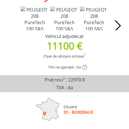
Vehicul adjudecat
11100 €
1
(Taxe de vânzare incluse)
TVA recuperabil : Da
?
Preț nou
3
:
22970 €
TVA : da
Situare
33 - BORDEAUX