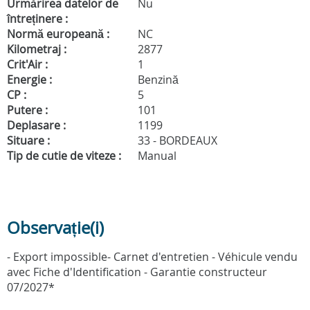
Urmărirea datelor de
Nu
întreținere :
Normă europeană :
NC
Kilometraj :
2877
Crit'Air :
1
Energie :
Benzină
CP :
5
Putere :
101
Deplasare :
1199
Situare :
33 - BORDEAUX
Tip de cutie de viteze :
Manual
Observație(i)
- Export impossible- Carnet d'entretien - Véhicule vendu
avec Fiche d'Identification - Garantie constructeur
07/2027*