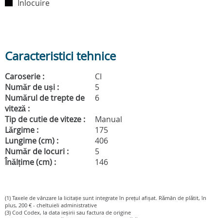
Înlocuire
Caracteristici tehnice
Caroserie :
CI
Număr de uși :
5
Numărul de trepte de
6
viteză :
Tip de cutie de viteze :
Manual
Lărgime :
175
Lungime (cm) :
406
Număr de locuri :
5
Înălțime (cm) :
146
(1) Taxele de vânzare la licitație sunt integrate în prețul afișat. Rămân de plătit, în
plus, 200 € - cheltuieli administrative
(3) Cod Codex, la data ieșirii sau factura de origine