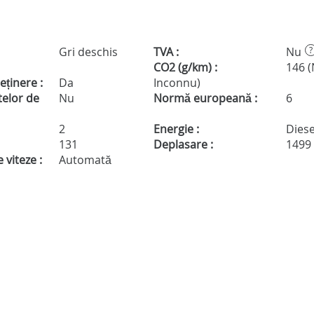
Gri deschis
TVA :
Nu
?
CO2 (g/km) :
146 
eținere :
Da
Inconnu)
telor de
Nu
Normă europeană :
6
2
Energie :
Diese
131
Deplasare :
1499
 viteze :
Automată