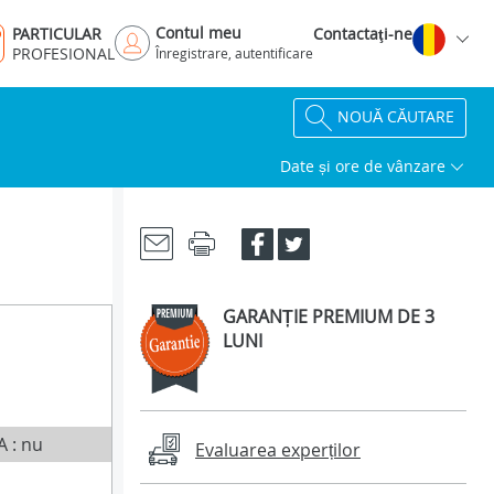
Contul meu
PARTICULAR
Contactaţi-ne
PROFESIONAL
Înregistrare, autentificare
NOUĂ CĂUTARE
Date și ore de vânzare
GARANȚIE PREMIUM DE 3
LUNI
A : nu
Evaluarea experților