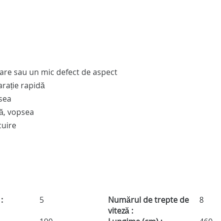
are sau un mic defect de aspect
rație rapidă
sea
ă, vopsea
cuire
:
5
Numărul de trepte de
8
viteză :