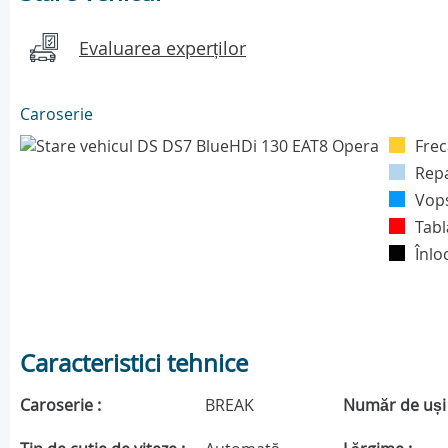
Evaluarea experților
Caroserie
Frec
Repa
Vop
Tabl
Înlo
Caracteristici tehnice
Caroserie :
BREAK
Număr de uși 