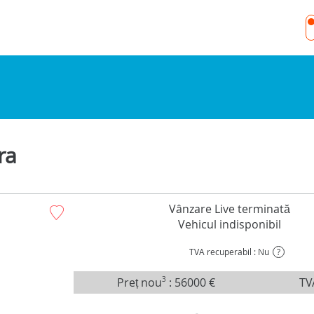
ra
Vânzare Live terminată
Vehicul indisponibil
TVA recuperabil : Nu
?
Preț nou
3
:
56000 €
TV