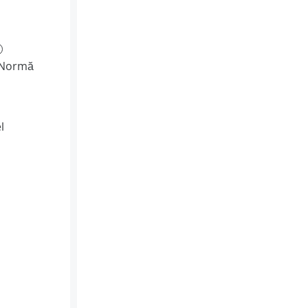
(Normă
l