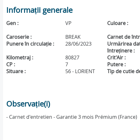
Informații generale
Gen :
VP
Culoare :
Caroserie :
BREAK
Carnet de într
Punere în circulație :
28/06/2023
Urmărirea da
întreținere :
Kilometraj :
80827
Crit'Air :
CP :
7
Putere :
Situare :
56 - LORIENT
Tip de cutie de
Observație(i)
- Carnet d'entretien - Garantie 3 mois Prémium (France)