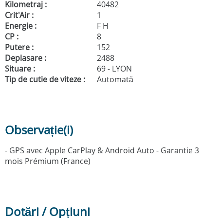
Kilometraj :
40482
Crit'Air :
1
Energie :
F H
CP :
8
Putere :
152
Deplasare :
2488
Situare :
69 - LYON
Tip de cutie de viteze :
Automată
Observație(i)
- GPS avec Apple CarPlay & Android Auto - Garantie 3
mois Prémium (France)
Dotări / Opțiuni