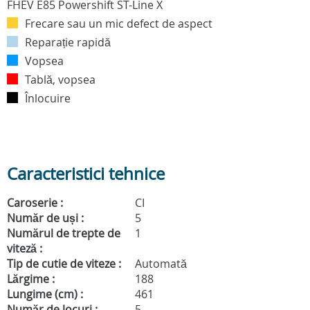
Frecare sau un mic defect de aspect
Reparație rapidă
Vopsea
Tablă, vopsea
Înlocuire
Caracteristici tehnice
Caroserie :
CI
Număr de uși :
5
Numărul de trepte de
1
viteză :
Tip de cutie de viteze :
Automată
Lărgime :
188
Lungime (cm) :
461
Număr de locuri :
5