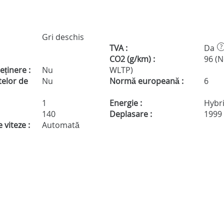
Gri deschis
TVA :
Da
?
CO2 (g/km) :
96 (
eținere :
Nu
WLTP)
telor de
Nu
Normă europeană :
6
1
Energie :
Hybr
140
Deplasare :
1999
 viteze :
Automată