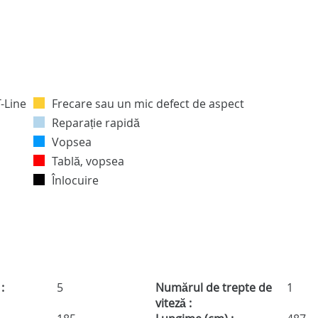
Frecare sau un mic defect de aspect
Reparație rapidă
Vopsea
Tablă, vopsea
Înlocuire
:
5
Numărul de trepte de
1
viteză :