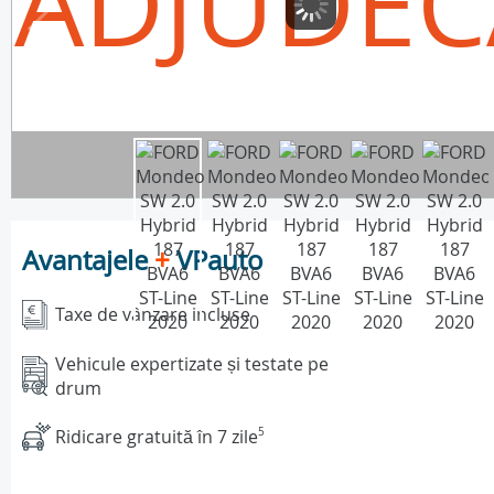
ADJUDEC
Avantajele
+
VPauto
Taxe de vânzare incluse
Vehicule expertizate și testate pe
drum
Ridicare gratuită în 7 zile
5