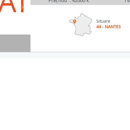
AT
Preț nou
:
42000 €
TV
Situare
44 - NANTES