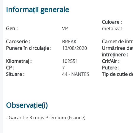
Informații generale
Culoare :
Gen :
VP
metalizat
Caroserie :
BREAK
Carnet de într
Punere în circulație :
13/08/2020
Urmărirea da
întreținere :
Kilometraj :
102551
Crit'Air :
CP :
7
Putere :
Situare :
44 - NANTES
Tip de cutie de
Observație(i)
- Garantie 3 mois Prémium (France)