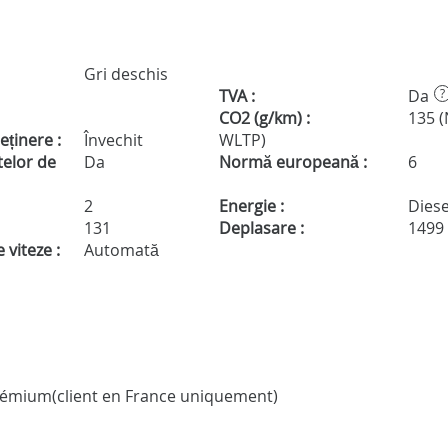
Gri deschis
TVA :
Da
?
CO2 (g/km) :
135 
eținere :
Învechit
WLTP)
telor de
Da
Normă europeană :
6
2
Energie :
Diese
131
Deplasare :
1499
 viteze :
Automată
s Prémium(client en France uniquement)