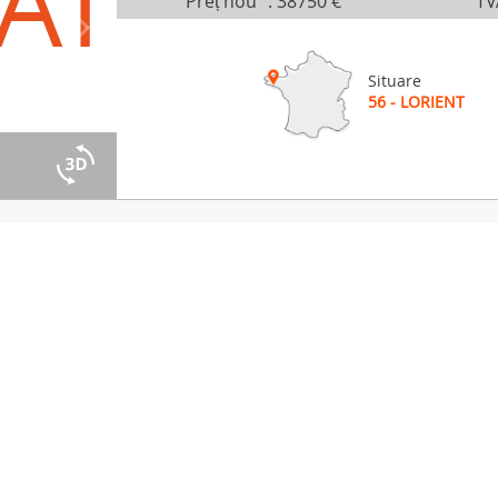
AT
Preț nou
:
38750 €
TV
Situare
56 - LORIENT