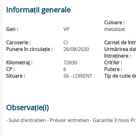
Informații generale
Culoare :
Gen :
VP
metalizat
Caroserie :
CI
Carnet de într
Punere în circulație :
26/08/2020
Urmărirea da
întreținere :
Kilometraj :
72830
Crit'Air :
CP :
6
Putere :
Situare :
56 - LORIENT
Tip de cutie de
Observație(i)
- Suivi d'entretien - Prévoir entretien - Garantie 3 moi