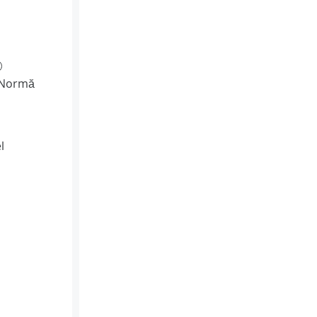
(Normă
l