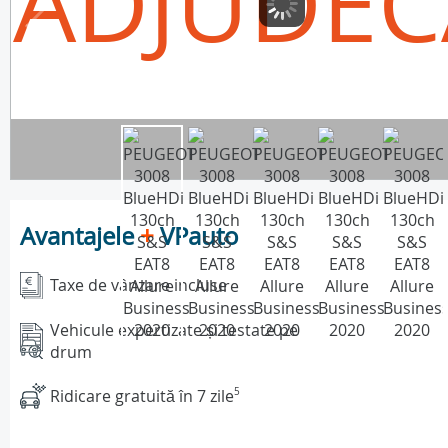
ADJUDEC
Avantajele
+
VPauto
Taxe de vânzare incluse
Vehicule expertizate și testate pe
drum
Ridicare gratuită în 7 zile
5