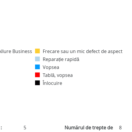
Frecare sau un mic defect de aspect
Reparație rapidă
Vopsea
Tablă, vopsea
Înlocuire
:
5
Numărul de trepte de
8