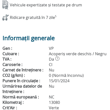
Vehicule expertizate și testate pe drum
Ridicare gratuită în 7 zile
5
Informații generale
Gen :
VP
Culoare :
Acoperiș verde deschis / Negru
TVA :
Da
?
Caroserie :
CI
Carnet de întreținere :
Nu
CO2 (g/km) :
0 (Normă Inconnu)
Punere în circulație :
15/01/2024
Urmărirea datelor de
Nu
întreținere :
Normă europeană :
NC
Kilometraj :
13080
Crit'Air :
Verte