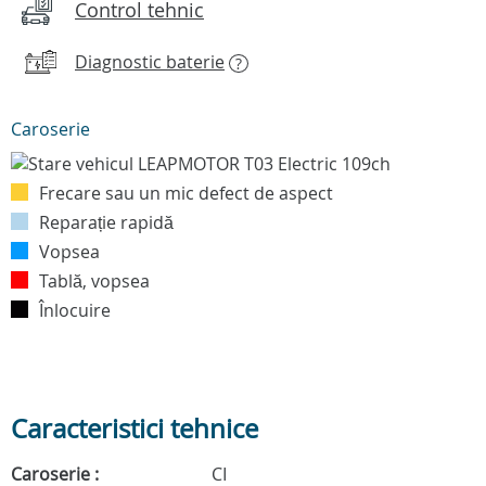
Control tehnic
Diagnostic baterie
?
Caroserie
Frecare sau un mic defect de aspect
Reparație rapidă
Vopsea
Tablă, vopsea
Înlocuire
Caracteristici tehnice
Caroserie :
CI