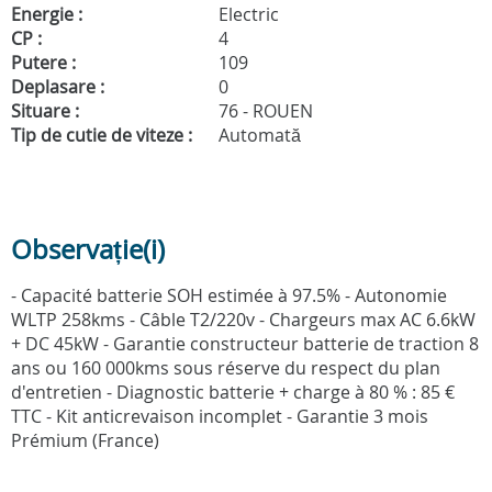
Energie :
Electric
CP :
4
Putere :
109
Deplasare :
0
Situare :
76 - ROUEN
Tip de cutie de viteze :
Automată
Observație(i)
- Capacité batterie SOH estimée à 97.5% - Autonomie
WLTP 258kms - Câble T2/220v - Chargeurs max AC 6.6kW
+ DC 45kW - Garantie constructeur batterie de traction 8
ans ou 160 000kms sous réserve du respect du plan
d'entretien - Diagnostic batterie + charge à 80 % : 85 €
TTC - Kit anticrevaison incomplet - Garantie 3 mois
Prémium (France)