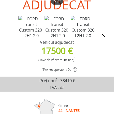
ADJUDECAT
Vehicul adjudecat
17500 €
1
(Taxe de vânzare incluse)
TVA recuperabil : Da
?
Preț nou
3
:
38410 €
TVA : da
Situare
44 - NANTES