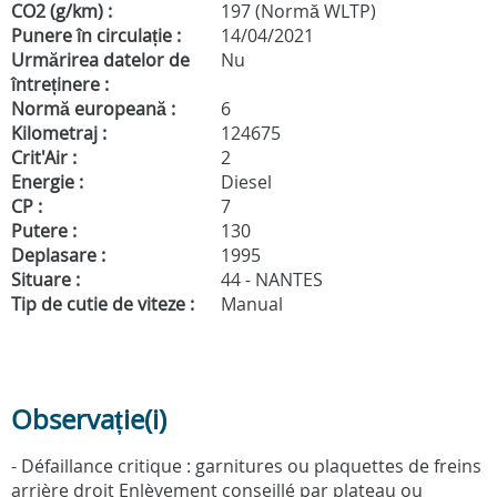
CO2 (g/km) :
197 (Normă WLTP)
Punere în circulație :
14/04/2021
Urmărirea datelor de
Nu
întreținere :
Normă europeană :
6
Kilometraj :
124675
Crit'Air :
2
Energie :
Diesel
CP :
7
Putere :
130
Deplasare :
1995
Situare :
44 - NANTES
Tip de cutie de viteze :
Manual
Observație(i)
- Défaillance critique : garnitures ou plaquettes de freins
arrière droit Enlèvement conseillé par plateau ou