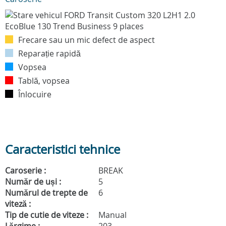
Frecare sau un mic defect de aspect
Reparație rapidă
Vopsea
Tablă, vopsea
Înlocuire
Caracteristici tehnice
Caroserie :
BREAK
Număr de uși :
5
Numărul de trepte de
6
viteză :
Tip de cutie de viteze :
Manual
Lărgime :
203