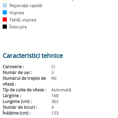
Reparație rapidă
Vopsea
Tablă, vopsea
Înlocuire
Caracteristici tehnice
Caroserie :
CI
Număr de uși :
3
Numărul de trepte de
NC
viteză :
Tip de cutie de viteze :
Automată
Lărgime :
168
Lungime (cm) :
363
Număr de locuri :
4
Înălțime (cm) :
153