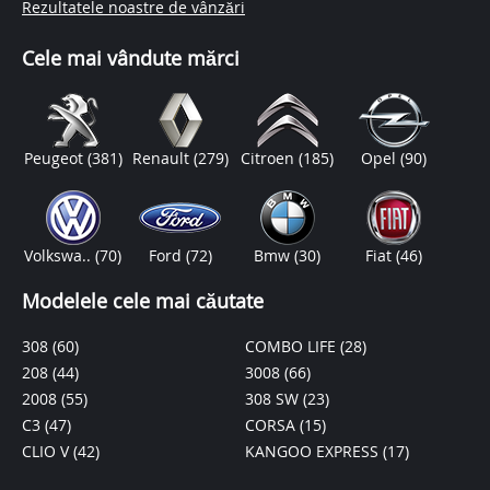
Rezultatele noastre de vânzări
Cele mai vândute mărci
Peugeot
(381)
Renault
(279)
Citroen
(185)
Opel
(90)
Volkswa..
(70)
Ford
(72)
Bmw
(30)
Fiat
(46)
Modelele cele mai căutate
308
(60)
COMBO LIFE
(28)
208
(44)
3008
(66)
2008
(55)
308 SW
(23)
C3
(47)
CORSA
(15)
CLIO V
(42)
KANGOO EXPRESS
(17)