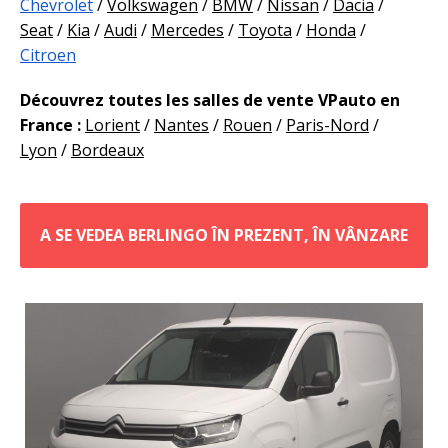
Chevrolet
/
Volkswagen
/
BMW
/
Nissan
/
Dacia
/
Seat
/
Kia
/
Audi
/
Mercedes
/
Toyota
/
Honda
/
Citroen
Découvrez toutes les salles de vente VPauto en
France :
Lorient
/
Nantes
/
Rouen
/
Paris-Nord
/
Lyon
/
Bordeaux
A SE VEDEA BERLINGO ÎN PREZENT, ÎN VÂNZARE