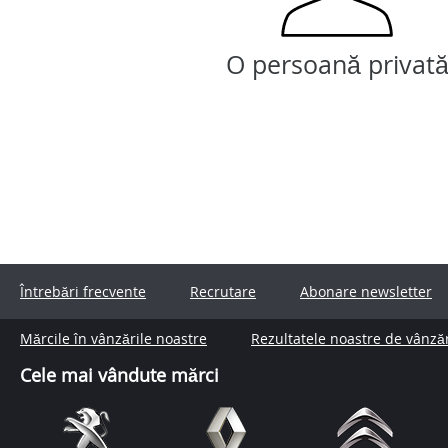
O persoană privat
Întrebări frecvente
Recrutare
Abonare newsletter
Mărcile în vânzările noastre
Rezultatele noastre de vânză
Cele mai vândute mărci