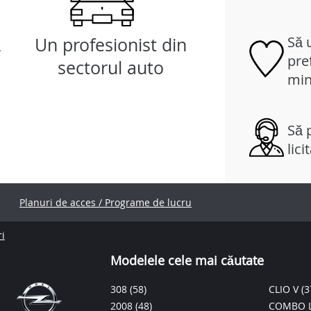
Să 
ă
Un profesionist din
pref
sectorul auto
min
Să p
lici
Planuri de acces / Programe de lucru
ri
Modelele cele mai căutate
308
(58)
CLIO V
(3
2008
(48)
COMBO L