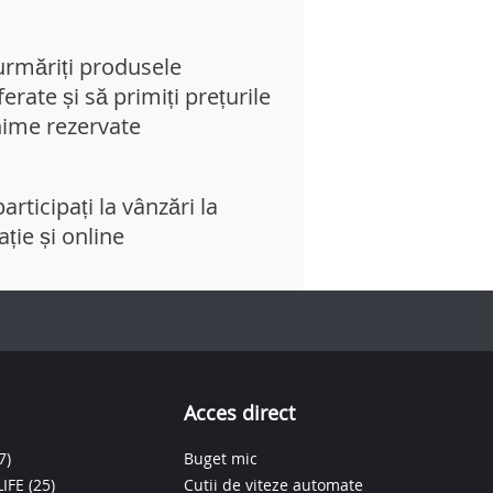
urmăriți produsele
erate și să primiți prețurile
ime rezervate
articipați la vânzări la
tație și online
Acces direct
7)
Buget mic
IFE
(25)
Cutii de viteze automate