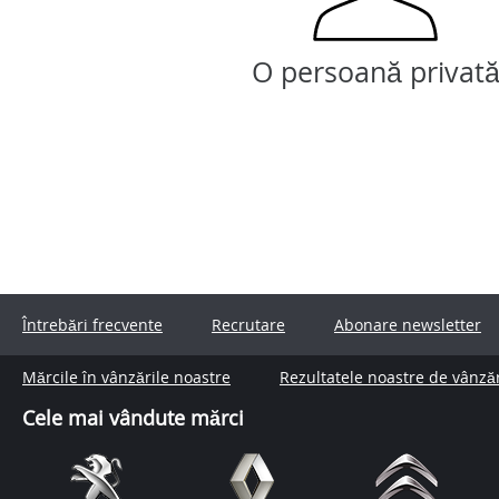
O persoană privat
Întrebări frecvente
Recrutare
Abonare newsletter
Mărcile în vânzările noastre
Rezultatele noastre de vânză
Cele mai vândute mărci