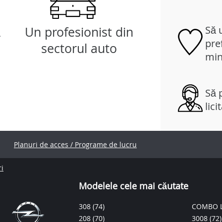
Să 
ă
Un profesionist din
pref
sectorul auto
min
Să p
lici
Planuri de acces / Programe de lucru
ri
Modelele cele mai căutate
308
(74)
COMBO L
208
(70)
3008
(72)