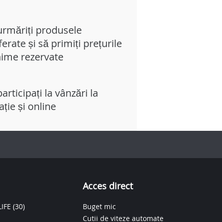
urmăriți produsele
erate și să primiți prețurile
ime rezervate
articipați la vânzări la
tație și online
Acces direct
IFE
(30)
Buget mic
Cutii de viteze automate