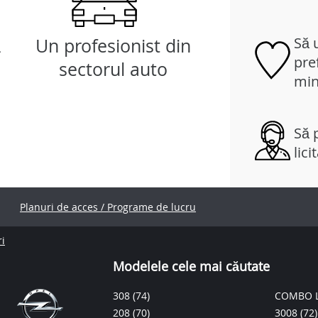
Să 
ă
Un profesionist din
pref
sectorul auto
min
Să p
lici
Planuri de acces / Programe de lucru
ri
Modelele cele mai căutate
308
(74)
COMBO L
208
(70)
3008
(72)